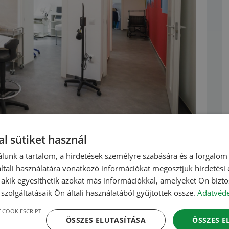
l sütiket használ
lunk a tartalom, a hirdetések személyre szabására és a forgalom
támogatást kapnak a kolozsvári
tali használatára vonatkozó információkat megosztjuk hirdetési
, akik egyesíthetik azokat más információkkal, amelyeket Ön bizto
szolgáltatásaik Ön általi használatából gyűjtöttek össze.
Adatvéde
 COOKIESCRIPT
ÖSSZES ELUTASÍTÁSA
ÖSSZES 
ésén a kolozsvári kórházaknak az önkormányzat. Az összegek