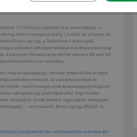
felújítására fordíthatók. A Kolozs Megyei Sürgősségi
ősségi Szívkórháznak 3,1 millió lejt kap, a Gyermekkórház
zetnek 1,5 millió lejt különített el az önkormányzat, a
óbeteg-ellátó részlegének pedig 1,2 millió lejt juttatott. Az
rház 620 ezer lejt kap, a Tüdőkórház 1 millió lejből
 Urológia működési költségek fedezésére és felszerelésre kap
 kap. A Kolozsvári Rehabilitációs Kórház számára 480 ezer lejt
lesztésre költheti el az intézmény.
em, hogy az egészségügyi rendszer megerősítése az egyik
jövője érdekében tehetünk. Az eszközbeszerzések és
ét javítják, hanem hozzájárulnak az egészségügyi dolgozók
stani támogatás egy újabb lépés afelé, hogy minden
sban részesüljön, annak ellenére, hogy számos támogatott
endeltségébe”
– tette hozzá dr. Bódizs György, RMDSZ-es
o/consiliu-local/sedinte-de-consiliu/sedinta-ordinara-din-