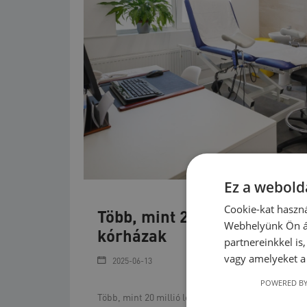
Ez a webolda
Cookie-kat haszná
Több, mint 20 millió lejes 
Webhelyünk Ön ál
kórházak
partnereinkkel is
vagy amelyeket a 
2025-06-13
POWERED BY
Több, mint 20 millió lejt juttatott június 13-i ül