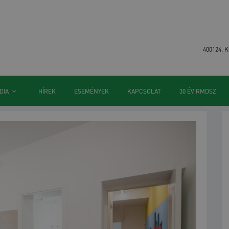
400124, K
DIA
HÍREK
ESEMÉNYEK
KAPCSOLAT
30 ÉV RMDSZ