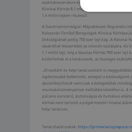
eszközbeszerzésre és az intézmények épületeinek 
Klinikai Kórház 8,1 millió lejben részesül, a Sürg
1,4 millió lejben részesül.
A Gasztroenterológiai-Májsebészeti Regionális Inté
Kolozsvári Fertőző Betegségek Klinikai Kórháza jár
Onkológiának pedig 750 ezer lejt kap. A Katonai Kó
vásárolhat felszerelést az intenzív osztályára. Az
1,1 millió lejt, míg a Vasutas Kórház 900 ezer lejt
különítettek el a tanácsosok, az összeget eszközfej
„Orvosként és helyi tanácsosként is meggyőződés
legfontosabb befektetés, amelyet a közösségünk 
épületfelújítások nemcsak a betegellátás minőség
munkakörülményeinek méltóbbá tételéhez is. A mo
páciens korszerű, biztonságos és humánus ellátá
kórház nem tartozik a polgármesteri hivatal alár
helyi tanácsos.
Tanácshatározatok:
https://primariaclujnapoca.r