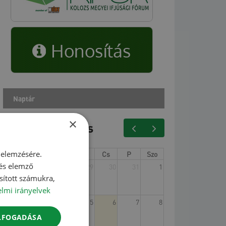
Naptár
×
2026. augusztus
 elemzésére.
V
H
K
Sze
Cs
P
Szo
 és elemző
26
27
28
29
30
31
1
sított számukra,
lmi irányelvek
2
3
4
5
6
7
8
ELFOGADÁSA